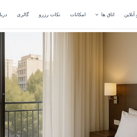
آنلاین
اتاق ها
امکانات
نکات رزرو
گالری
دربا