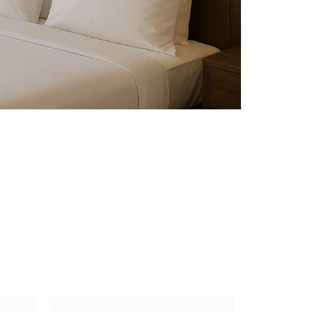
هتل ورنوس
تهران
رزرو آنلاین