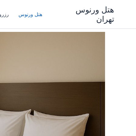
رش
هتل ورنوس
ه
هتل ورنوس
رزرو 
تهران
حتوا